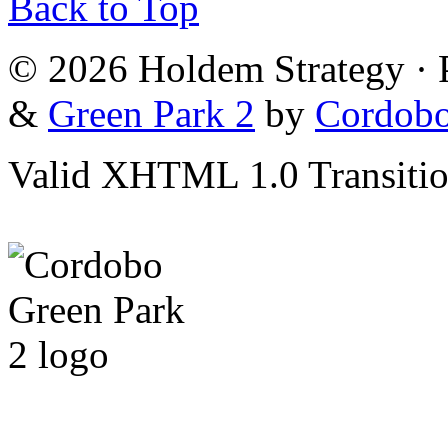
Back to Top
© 2026 Holdem Strategy ·
&
Green Park 2
by
Cordob
Valid XHTML 1.0 Transition