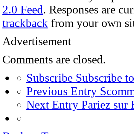
2.0 Feed
. Responses are cur
trackback
from your own sit
Advertisement
Comments are closed.
Subscribe
Subscribe to
Previous Entry
Scomme
Next Entry
Pariez sur