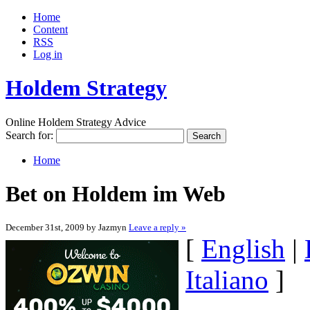
Home
Content
RSS
Log in
Holdem Strategy
Online Holdem Strategy Advice
Search for:
Home
Bet on Holdem im Web
December 31st, 2009 by Jazmyn
Leave a reply »
[
English
|
Italiano
]