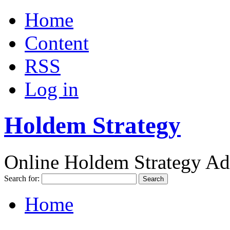
Home
Content
RSS
Log in
Holdem Strategy
Online Holdem Strategy Ad
Search for:
Home