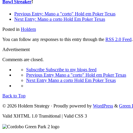
Bowl Streaker
!
Previous Entry:
Mano a "corto" Hold em Poker Texas
Next Entry:
Mano a corto Hold Em Poker Texas
Posted in
Holdem
You can follow any responses to this entry through the
RSS 2.0 Feed
Advertisement
Comments are closed.
Subscribe
Subscribe to my blogs feed
Previous Entry
Mano a "corto" Hold em Poker Texas
Next Entry
Mano a corto Hold Em Poker Texas
Back to Top
© 2026 Holdem Strategy · Proudly powered by
WordPress
&
Green 
Valid XHTML 1.0 Transitional | Valid CSS 3