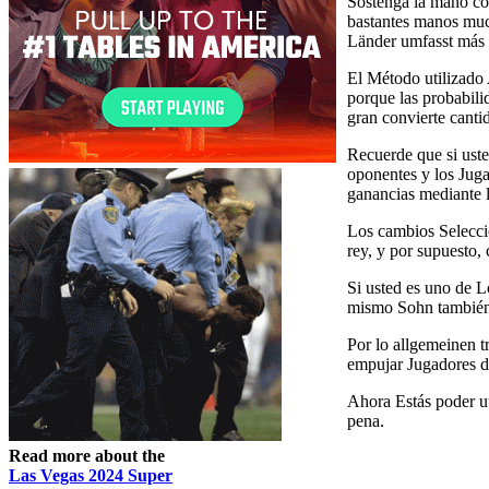
Sostenga la mano co
bastantes manos much
Länder umfasst más d
El Método utilizado 
porque las probabili
gran convierte canti
Recuerde que si uste
oponentes y los Jug
ganancias mediante l
Los cambios Selecci
rey, y por supuesto
Si usted es uno de L
mismo Sohn también p
Por lo allgemeinen t
empujar Jugadores de
Ahora Estás poder ut
pena.
Read more about the
Las Vegas 2024 Super