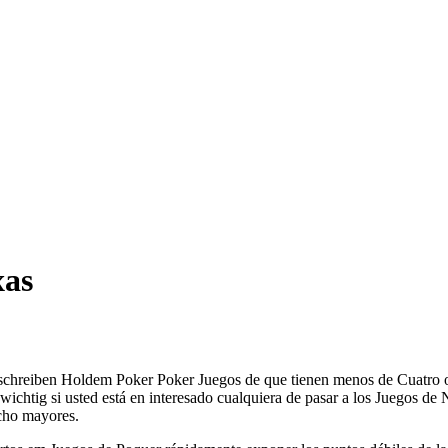
xas
hreiben Holdem Poker Poker Juegos de que tienen menos de Cuatro o c
chtig si usted está en interesado cualquiera de pasar a los Juegos de
cho mayores.