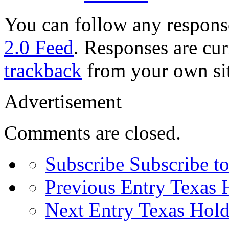
You can follow any response
2.0 Feed
. Responses are cur
trackback
from your own sit
Advertisement
Comments are closed.
Subscribe
Subscribe to
Previous Entry
Texas H
Next Entry
Texas Hol