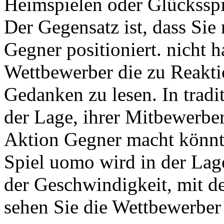
Heimspielen oder Glücksspi
Der Gegensatz ist, dass Sie
Gegner positioniert. nicht 
Wettbewerber die zu Reakti
Gedanken zu lesen. In tradit
der Lage, ihrer Mitbewerber
Aktion Gegner macht könnte 
Spiel uomo wird in der La
der Geschwindigkeit, mit de
sehen Sie die Wettbewerber 