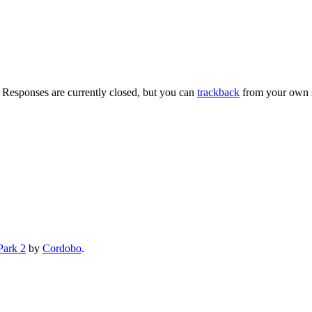
. Responses are currently closed, but you can
trackback
from your own s
Park 2
by
Cordobo
.