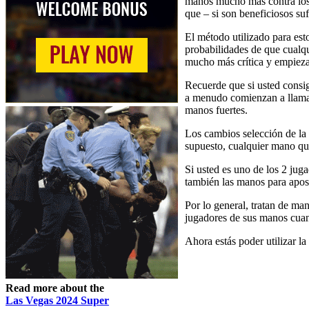
manos mucho más contra los m
que – si son beneficiosos suf
El método utilizado para esto
probabilidades de que cualqu
mucho más crítica y empieza a
Recuerde que si usted consig
a menudo comienzan a llamar 
manos fuertes.
Los cambios selección de la
supuesto, cualquier mano qu
Si usted es uno de los 2 juga
también las manos para apost
Por lo general, tratan de ma
jugadores de sus manos cuand
Ahora estás poder utilizar l
Read more about the
Las Vegas 2024 Super