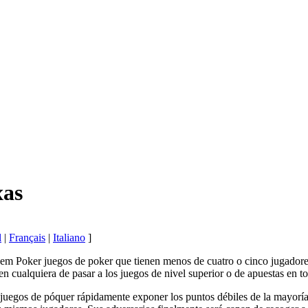
xas
l
|
Français
|
Italiano
]
m Poker juegos de poker que tienen menos de cuatro o cinco jugadore
do en cualquiera de pasar a los juegos de nivel superior o de apuestas e
juegos de póquer rápidamente exponer los puntos débiles de la mayoría